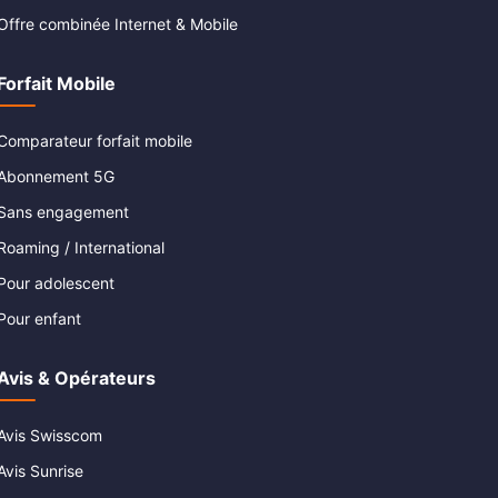
Offre combinée Internet & Mobile
Forfait Mobile
Comparateur forfait mobile
Abonnement 5G
Sans engagement
Roaming / International
Pour adolescent
Pour enfant
Avis & Opérateurs
Avis Swisscom
Avis Sunrise