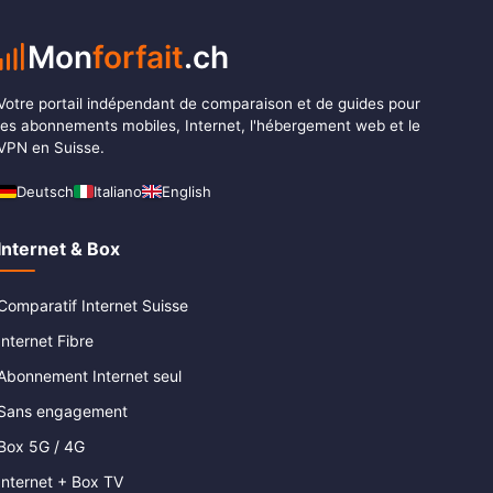
Mon
forfait
.ch
Votre portail indépendant de comparaison et de guides pour
les abonnements mobiles, Internet, l'hébergement web et le
VPN en Suisse.
Deutsch
Italiano
English
Internet & Box
Comparatif Internet Suisse
Internet Fibre
Abonnement Internet seul
Sans engagement
Box 5G / 4G
Internet + Box TV