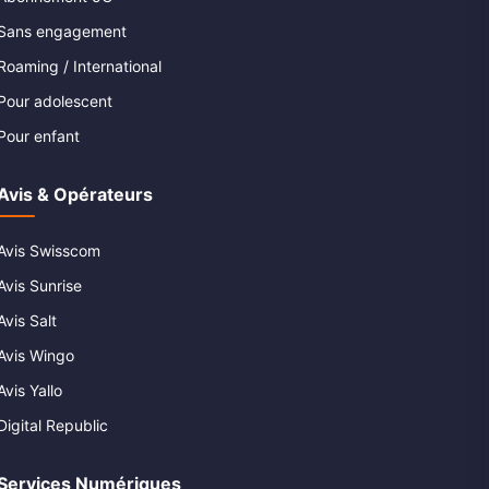
Sans engagement
Roaming / International
Pour adolescent
Pour enfant
Avis & Opérateurs
Avis Swisscom
Avis Sunrise
Avis Salt
Avis Wingo
Avis Yallo
Digital Republic
Services Numériques