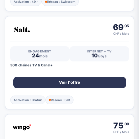
Activation : 49.-
Réseau : Swisscom
69
.95
CHF / Mois
ENGAGEMENT
INTERNET + TV
24
10
mois
Gb/s
300 chaînes TV & Canal+
Voir l'offre
Activation : Gratuit
Réseau : Salt
75
.00
CHF / Mois