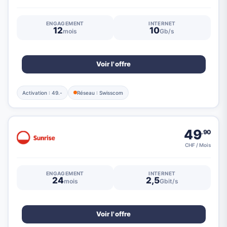
ENGAGEMENT
INTERNET
12
10
mois
Gb/s
Voir l'offre
Activation : 49.-
Réseau : Swisscom
49
.90
CHF / Mois
ENGAGEMENT
INTERNET
24
2,5
mois
Gbit/s
Voir l'offre