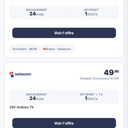
ENGAGEMENT
INTERNET
24
1
mois
Gbit/s
Voir l'offre
Activation : 99.90
Réseau : Swisscom
49
.90
Pendant 12 mois puis 107.60
ENGAGEMENT
INTERNET + TV
24
1
mois
Gbit/s
330 chaînes TV
Voir l'offre