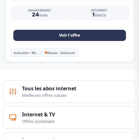
ENGAGEMENT
INTERNET
24
1
mois
Gbit/s
Voir l'offre
Activation : 99.-
Réseau : Swisscom
Tous les abos internet
Meilleures offres suisses
Internet & TV
Offres combinées