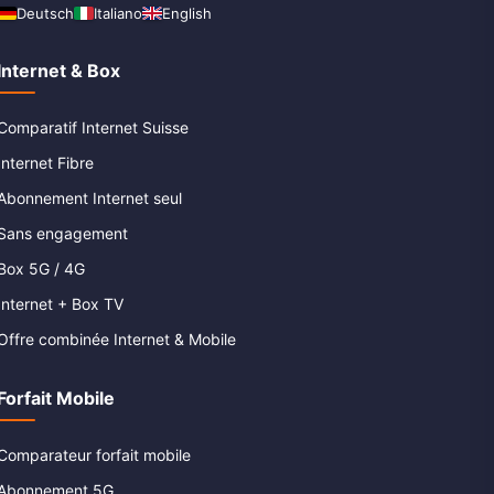
Deutsch
Italiano
English
Internet & Box
Comparatif Internet Suisse
Internet Fibre
Abonnement Internet seul
Sans engagement
Box 5G / 4G
Internet + Box TV
Offre combinée Internet & Mobile
Forfait Mobile
Comparateur forfait mobile
Abonnement 5G