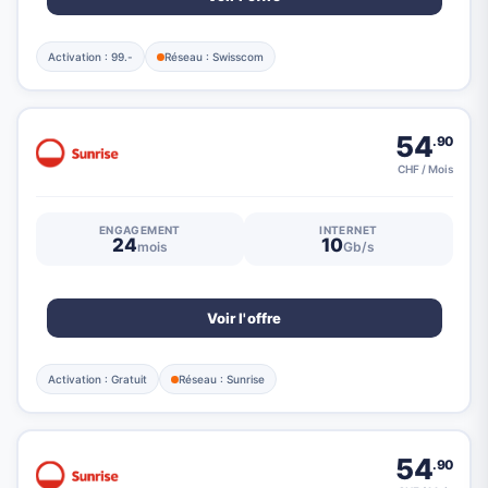
Activation : 99.-
Réseau : Swisscom
54
.90
CHF / Mois
ENGAGEMENT
INTERNET
24
10
mois
Gb/s
Voir l'offre
Activation : Gratuit
Réseau : Sunrise
54
.90