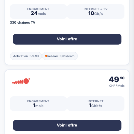
ENGAGEMENT
INTERNET + TV
24
10
mois
Gb/s
330 chaînes TV
Voir l'offre
Activation : 99.90
Réseau : Swisscom
49
.90
CHF / Mois
ENGAGEMENT
INTERNET
1
1
mois
Gbit/s
Voir l'offre