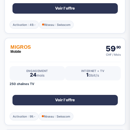
Voir l'offre
Activation : 49.-
Réseau : Swisscom
59
.90
CHF / Mois
ENGAGEMENT
INTERNET + TV
24
1
mois
Gbit/s
250 chaînes TV
Voir l'offre
Activation : 99.-
Réseau : Swisscom