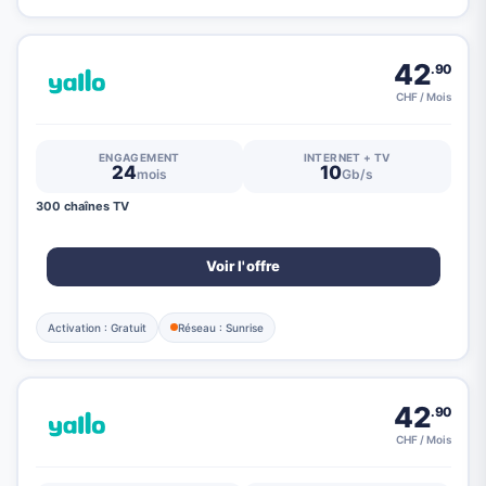
42
.90
CHF / Mois
ENGAGEMENT
INTERNET + TV
24
10
mois
Gb/s
300 chaînes TV
Voir l'offre
Activation : Gratuit
Réseau : Sunrise
42
.90
CHF / Mois