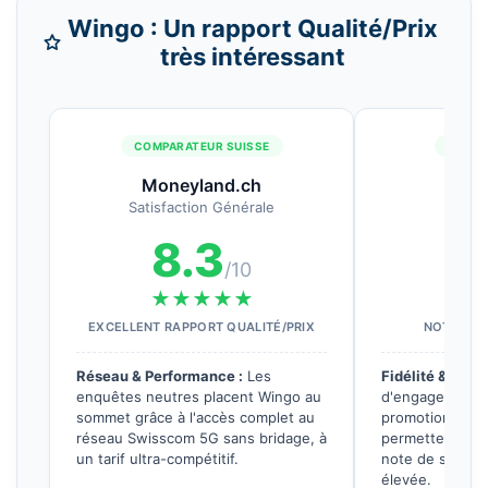
Wingo : Un rapport Qualité/Prix
très intéressant
COMPARATEUR SUISSE
ENQUÊ
Moneyland.ch
Bo
Satisfaction Générale
Évalua
8.3
5
/10
★★★★★
★
EXCELLENT RAPPORT QUALITÉ/PRIX
NOTE SUIS
Réseau & Performance :
Les
Fidélité & Simpl
enquêtes neutres placent Wingo au
d'engagement d
sommet grâce à l'accès complet au
promotions à vi
réseau Swisscom 5G sans bridage, à
permettent à W
un tarif ultra-compétitif.
note de satisfa
élevée.