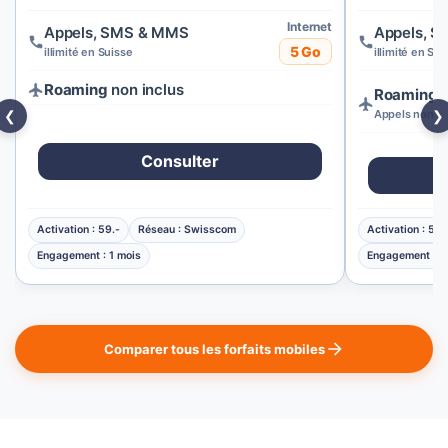
Internet
Appels, SMS & MMS
Appels, 
5 Go
illimité en Suisse
illimité en Sui
Roaming
non inclus
Roaming
E
Appels non in
❮
❯
Consulter
Activation : 59.-
Réseau : Swisscom
Activation : 59.
Engagement : 1 mois
Engagement : 1
Comparer tous les forfaits mobiles