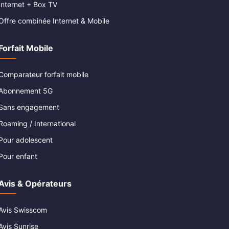
Internet + Box TV
Offre combinée Internet & Mobile
Forfait Mobile
Comparateur forfait mobile
Abonnement 5G
Sans engagement
Roaming / International
Pour adolescent
Pour enfant
Avis & Opérateurs
Avis Swisscom
Avis Sunrise