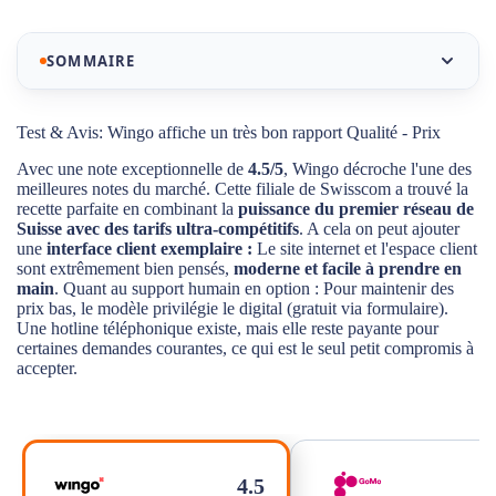
SOMMAIRE
Notre sélection des meilleurs abonnements mobiles
Test & Avis: Wingo affiche un très bon rapport Qualité - Prix
Wingo
Avec une note exceptionnelle de
4.5/5
, Wingo décroche l'une des
meilleures notes du marché. Cette filiale de Swisscom a trouvé la
Test & Avis: Wingo affiche un très bon rapport
recette parfaite en combinant la
puissance du premier réseau de
Qualité - Prix
Suisse avec des tarifs ultra-compétitifs
. A cela on peut ajouter
une
interface client exemplaire :
Le site internet et l'espace client
La couverture réseau Wingo est identique à celle de
sont extrêmement bien pensés,
moderne et facile à prendre en
Swisscom !
main
. Quant au support humain en option : Pour maintenir des
prix bas, le modèle privilégie le digital (gratuit via formulaire).
Avis Wingo : Pourquoi une telle différence entre la
Une hotline téléphonique existe, mais elle reste payante pour
note Trustpilot et la réalité ?
certaines demandes courantes, ce qui est le seul petit compromis à
accepter.
Wingo : Un rapport Qualité/Prix très intéressant
Service client Wingo notre avis
Résiliation, préavis : Ce qu'il faut savoir avant de
4.5