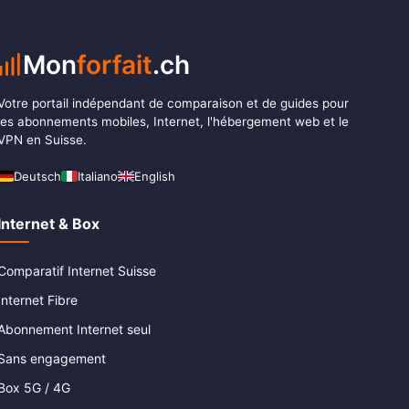
Mon
forfait
.ch
Votre portail indépendant de comparaison et de guides pour
les abonnements mobiles, Internet, l'hébergement web et le
VPN en Suisse.
Deutsch
Italiano
English
Internet & Box
Comparatif Internet Suisse
Internet Fibre
Abonnement Internet seul
Sans engagement
Box 5G / 4G