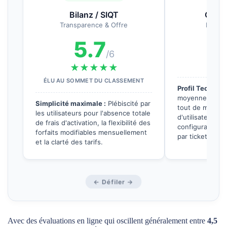
Bilanz / SIQT
Googl
Transparence & Offre
Digita
5.7
3
/6
★★★★★
★
ÉLU AU SOMMET DU CLASSEMENT
Profil Tech :
Bie
moyenne des MV
Simplicité maximale :
Plébiscité par
tout de même le
les utilisateurs pour l'absence totale
d'utilisateurs q
de frais d'activation, la flexibilité des
configuration 
forfaits modifiables mensuellement
par ticket.
et la clarté des tarifs.
← Défiler →
Avec des évaluations en ligne qui oscillent généralement entre
4,5