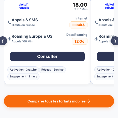
18.00
CHF / Mois
Internet
Appels & SMS
Appels &
Illimité
illimité en Suisse
illimité en Sui
Data Roaming
Roaming
Europe & US
Roaming
E
❮
❯
12 Go
Appels 100 Min
Appels illimit
Consulter
Activation : Gratuite
Réseau : Sunrise
Activation : Gra
Engagement : 1 mois
Engagement : 1
Comparer tous les forfaits mobiles