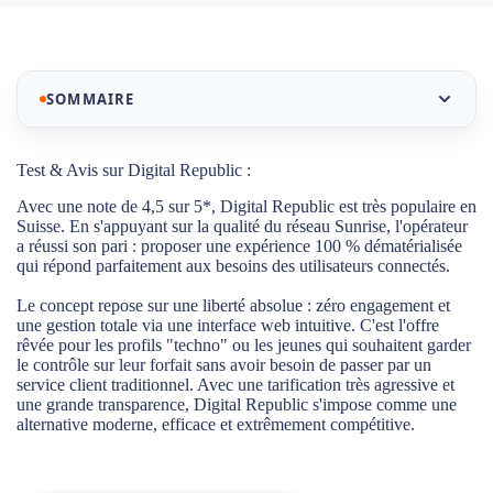
SOMMAIRE
Notre sélection des meilleurs abonnements mobiles
Test & Avis sur Digital Republic :
Digital Republic
Avec une note de 4,5 sur 5*, Digital Republic est très populaire en
Suisse. En s'appuyant sur la qualité du réseau Sunrise, l'opérateur
Test & Avis sur Digital Republic :
a réussi son pari : proposer une expérience 100 % dématérialisée
qui répond parfaitement aux besoins des utilisateurs connectés.
La couverture réseau Digital Republic : La vitesse
Sunrise plein pot
Le concept repose sur une liberté absolue : zéro engagement et
une gestion totale via une interface web intuitive. C'est l'offre
Le service client de Digital Republic : La flexibilité
rêvée pour les profils "techno" ou les jeunes qui souhaitent garder
totale gérée en ligne
le contrôle sur leur forfait sans avoir besoin de passer par un
service client traditionnel. Avec une tarification très agressive et
Flexibilité totale : L'abonnement mobile façon
une grande transparence, Digital Republic s'impose comme une
alternative moderne, efficace et extrêmement compétitive.
"Netflix"
Le roaming et le service client sous la loupe