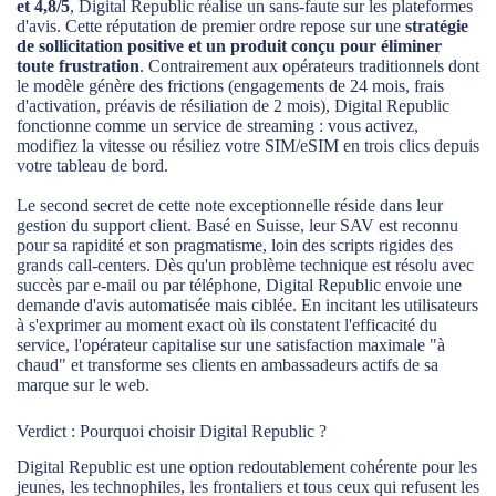
et 4,8/5
, Digital Republic réalise un sans-faute sur les plateformes
d'avis. Cette réputation de premier ordre repose sur une
stratégie
de sollicitation positive et un produit conçu pour éliminer
toute frustration
. Contrairement aux opérateurs traditionnels dont
le modèle génère des frictions (engagements de 24 mois, frais
d'activation, préavis de résiliation de 2 mois), Digital Republic
fonctionne comme un service de streaming : vous activez,
modifiez la vitesse ou résiliez votre SIM/eSIM en trois clics depuis
votre tableau de bord.
Le second secret de cette note exceptionnelle réside dans leur
gestion du support client. Basé en Suisse, leur SAV est reconnu
pour sa rapidité et son pragmatisme, loin des scripts rigides des
grands call-centers. Dès qu'un problème technique est résolu avec
succès par e-mail ou par téléphone, Digital Republic envoie une
demande d'avis automatisée mais ciblée. En incitant les utilisateurs
à s'exprimer au moment exact où ils constatent l'efficacité du
service, l'opérateur capitalise sur une satisfaction maximale "à
chaud" et transforme ses clients en ambassadeurs actifs de sa
marque sur le web.
Verdict : Pourquoi choisir Digital Republic ?
Digital Republic est une option redoutablement cohérente pour les
jeunes, les technophiles, les frontaliers et tous ceux qui refusent les