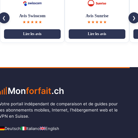
Avis Swisscom
Avis Sunrise
❮
❯
★★★★★
★★★★★
Lire les avis
Lire les avis
Mon
forfait
.ch
Votre portail indépendant de comparaison et de guides pour
les abonnements mobiles, Internet, l'hébergement web et le
VPN en Suisse.
Deutsch
Italiano
English