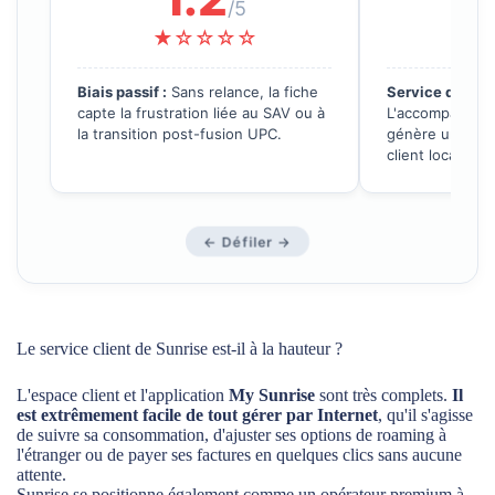
/5
★☆☆☆☆
★
Biais passif :
Sans relance, la fiche
Service de prox
capte la frustration liée au SAV ou à
L'accompagneme
la transition post-fusion UPC.
génère une exce
client locale.
← Défiler →
Le service client de Sunrise est-il à la hauteur ?
L'espace client et l'application
My Sunrise
sont très complets.
Il
est extrêmement facile de tout gérer par Internet
, qu'il s'agisse
de suivre sa consommation, d'ajuster ses options de roaming à
l'étranger ou de payer ses factures en quelques clics sans aucune
attente.
Sunrise se positionne également comme un opérateur premium à