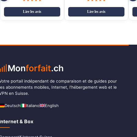
Lire les avis
Lire les avis
Mon
forfait
.ch
Votre portail indépendant de comparaison et de guides pour
les abonnements mobiles, Internet, l'hébergement web et le
VPN en Suisse.
Deutsch
Italiano
English
Internet & Box