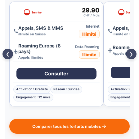
29.90
CHF / Mois
Internet
Appels, SMS & MMS
Appels, S
Illimité
illimité en Suisse
illimité en Suiss
Roaming
Europe (8
Data Roaming
Roaming
Eu
pays)
Appels illimités
❮
❯
Illimité
Appels illimités
Consulter
Activation : Gratuite
Réseau : Sunrise
Activation : Gratu
Engagement : 12 mois
Engagement : 24 
Comparer tous les forfaits mobiles