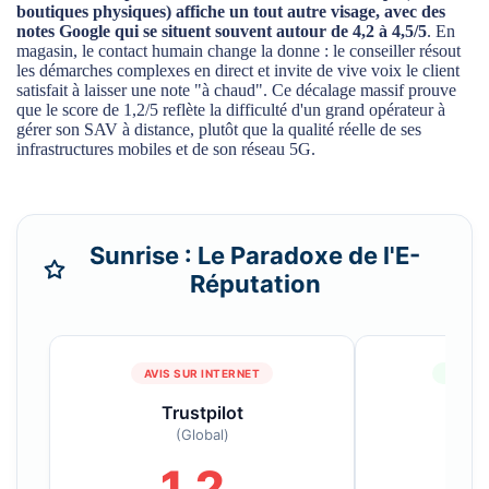
boutiques physiques) affiche un tout autre visage, avec des
notes Google qui se situent souvent autour de
4,2 à 4,5/5
. En
magasin, le contact humain change la donne : le conseiller résout
les démarches complexes en direct et invite de vive voix le client
satisfait à laisser une note "à chaud". Ce décalage massif prouve
que le score de 1,2/5 reflète la difficulté d'un grand opérateur à
gérer son SAV à distance, plutôt que la qualité réelle de ses
infrastructures mobiles et de son réseau 5G.
Sunrise : Le Paradoxe de l'E-
Réputation
AVIS SUR INTERNET
BOUTI
Trustpilot
Sunr
(Global)
Zürich
1.2
4