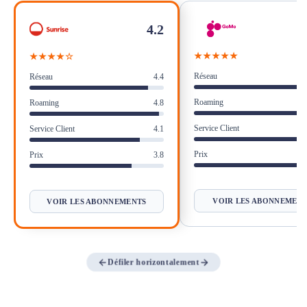
Avantages et Inconvénients des abonnements
4.2
mobiles Sunrise
★★★★★
★★★★☆
Verdict : Pourquoi souscrire à un abonnement
mobile Sunrise ?
Réseau
Réseau
4.4
Roaming
Roaming
4.8
Service Client
Service Client
4.1
Prix
Prix
3.8
VOIR LES ABONNEMEN
VOIR LES ABONNEMENTS
Défiler horizontalement