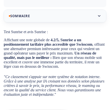
SOMMAIRE
Notre sélection des meilleurs abonnements mobiles
Test Sunrise et avis Sunrise :
Sunrise
Affichant une note globale de
4.2/5, Sunrise a un
positionnement tarifaire plus accessible que Swisscom
, offrant
Test Sunrise et avis Sunrise :
une alternative premium intéressante pour ceux qui veulent un
grand opérateur sans payer le prix maximum.
Un réseau de
La couverture réseau mobile Sunrise : Une 5G
qualité, mais pas le meilleur :
Bien que son réseau mobile soit
performante en pleine évolution
excellent et couvre une immense partie du territoire, il reste un
léger cran en dessous de Swisscom.
Pourquoi la note Trustpilot de Sunrise (1,2/5) est-elle
si mauvaise ?
"Ce classement s'appuie sur notre système de notation interne.
Grâce à une analyse par IA croisant nos données selon plusieurs
Sunrise : Le Paradoxe de l'E-Réputation
critères à savoir le prix, la performance réseau, le roaming ou
encore la qualité du service client. Nous vous garantissons une
Le service client de Sunrise est-il à la hauteur ?
évaluation juste et indépendante.
"
Contrat, engagement et résiliation : Les conditions
chez Sunrise