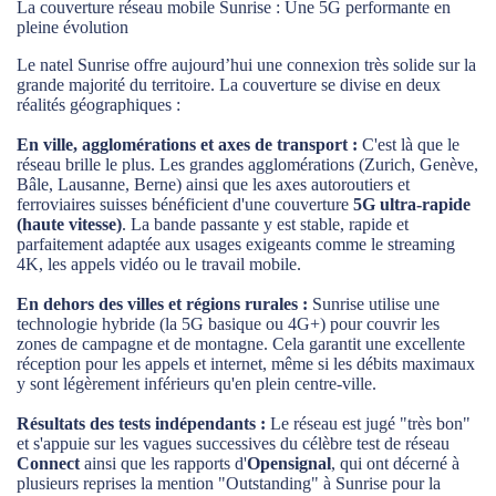
La couverture réseau mobile Sunrise : Une 5G performante en
pleine évolution
Le natel Sunrise offre aujourd’hui une connexion très solide sur la
grande majorité du territoire. La couverture se divise en deux
réalités géographiques :
En ville, agglomérations et axes de transport :
C'est là que le
réseau brille le plus. Les grandes agglomérations (Zurich, Genève,
Bâle, Lausanne, Berne) ainsi que les axes autoroutiers et
ferroviaires suisses bénéficient d'une couverture
5G ultra-rapide
(haute vitesse)
. La bande passante y est stable, rapide et
parfaitement adaptée aux usages exigeants comme le streaming
4K, les appels vidéo ou le travail mobile.
En dehors des villes et régions rurales :
Sunrise utilise une
technologie hybride (la 5G basique ou 4G+) pour couvrir les
zones de campagne et de montagne. Cela garantit une excellente
réception pour les appels et internet, même si les débits maximaux
y sont légèrement inférieurs qu'en plein centre-ville.
Résultats des tests indépendants :
Le réseau est jugé "très bon"
et s'appuie sur les vagues successives du célèbre test de réseau
Connect
ainsi que les rapports d'
Opensignal
, qui ont décerné à
plusieurs reprises la mention "Outstanding" à Sunrise pour la