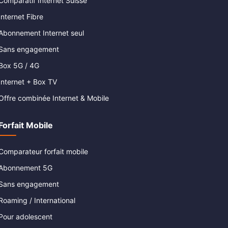
Comparatif Internet Suisse
Internet Fibre
Abonnement Internet seul
Sans engagement
Box 5G / 4G
Internet + Box TV
Offre combinée Internet & Mobile
Forfait Mobile
Comparateur forfait mobile
Abonnement 5G
Sans engagement
Roaming / International
Pour adolescent