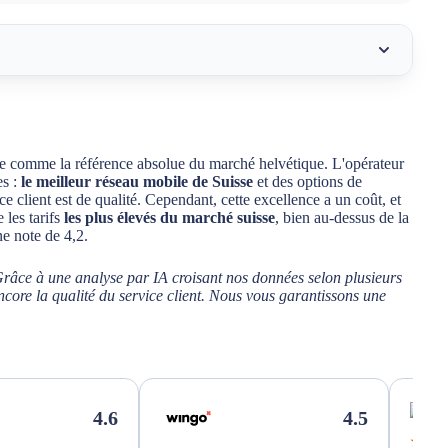
Swisscom
e comme la référence absolue du marché helvétique. L'opérateur
es :
le meilleur réseau mobile de Suisse
et des options de
la 5G en Suisse
e client est de qualité. Cependant, cette excellence a un coût, et
les tarifs
les plus élevés du marché suisse
, bien au-dessus de la
 Swisscom sont-ils si bas ?
e note de 4,2.
Grâce à une analyse par IA croisant nos données selon plusieurs
ncore la qualité du service client. Nous vous garantissons une
scom
s Swisscom
4.5
4.6
scom ?
★★