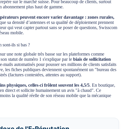
i repère sur le marché suisse. Pour beaucoup de clients, surtout
r un abonnement plus haut de gamme.
 opérateurs peuvent encore varier davantage : zones rurales,
 que sa densité d’antennes et sa qualité de déploiement prennent
ateur qui veut capter partout sans se poser de questions, Swisscom
réseau mobile.
sont-ils si bas ?
ur une note globale très basse sur les plateformes comme
c son statut de numéro 1 s'explique par le
biais de sollicitation
mails automatisés pour pousser ses millions de clients satisfaits
ctive, les fiches publiques deviennent spontanément un "bureau des
rés (factures contestées, attentes au support).
s physiques, celles-ci frôlent souvent les 4,5/5
. En boutique,
e en direct et sollicite humainement un avis "à chaud". Ce
 moins la qualité réelle de son réseau mobile que la mécanique
doxe de l'E-Réputation