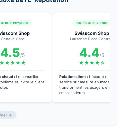
OUTIQUE PHYSIQUE
BOUTIQUE PHYSIQUE
wisscom Shop
Swisscom Shop
Genève Gare
Lausanne Place Centrale
4.5
4.4
/5
/5
★★★★★
★★★★☆
 chaud :
Le conseiller
Relation client :
L'écoute et le
roblème et invite le client
service sur mesure en magasin
voter.
transforment les usagers en
ambassadeurs.
iler →