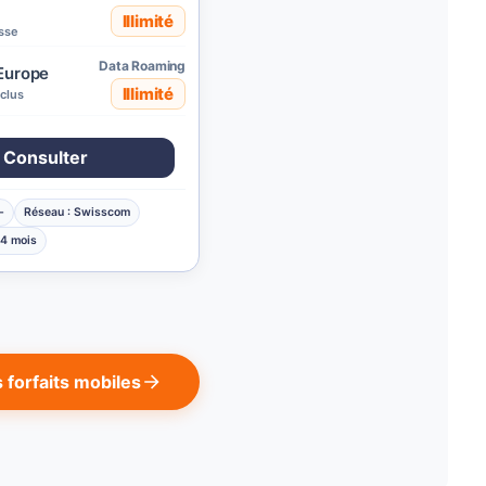
Illimité
isse
Data Roaming
Europe
Illimité
clus
Consulter
-
Réseau : Swisscom
24 mois
 forfaits mobiles