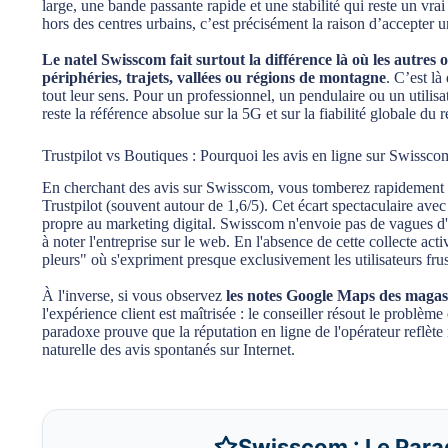
large, une bande passante rapide et une stabilité qui reste un vra
hors des centres urbains, c’est précisément la raison d’accepte
Le natel Swisscom fait surtout la différence là où les autres
périphéries, trajets, vallées ou régions de montagne
. C’est là
tout leur sens. Pour un professionnel, un pendulaire ou un utilis
reste la référence absolue sur la 5G et sur la fiabilité globale du 
Trustpilot vs Boutiques : Pourquoi les avis en ligne sur Swisscom 
En cherchant des avis sur Swisscom, vous tomberez rapidement s
Trustpilot (souvent autour de 1,6/5). Cet écart spectaculaire ave
propre au marketing digital. Swisscom n'envoie pas de vagues d'e-
à noter l'entreprise sur le web. En l'absence de cette collecte a
pleurs" où s'expriment presque exclusivement les utilisateurs frust
À l'inverse, si vous observez
les notes Google Maps des magasin
l'expérience client est maîtrisée : le conseiller résout le problèm
paradoxe prouve que la réputation en ligne de l'opérateur reflète
naturelle des avis spontanés sur Internet.
Swisscom : Le Para