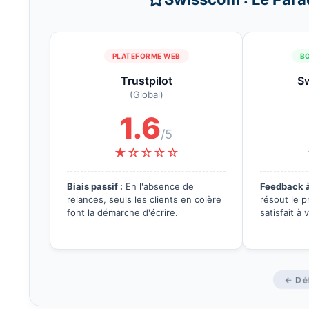
PLATEFORME WEB
B
Trustpilot
S
(Global)
1.6
/5
★☆☆☆☆
Biais passif :
En l'absence de
Feedback à
relances, seuls les clients en colère
résout le p
font la démarche d'écrire.
satisfait à 
← Déf