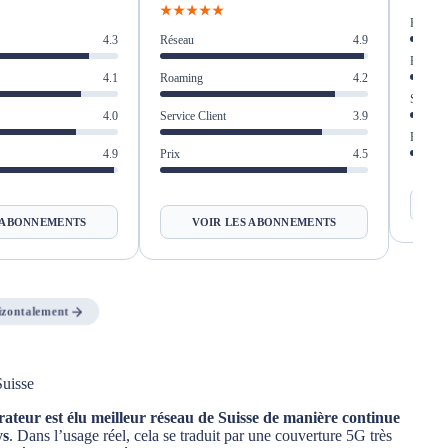
★★★★★
Réseau
Réseau
4.9
4.3
Roamin
Roaming
4.2
4.1
Service 
Service Client
3.9
4.0
Prix
Prix
4.5
4.9
VOIR LES ABONNEMENTS
 ABONNEMENTS
rizontalement
Suisse
ateur est élu meilleur réseau de Suisse de manière continue
ys
. Dans l’usage réel, cela se traduit par une couverture 5G très