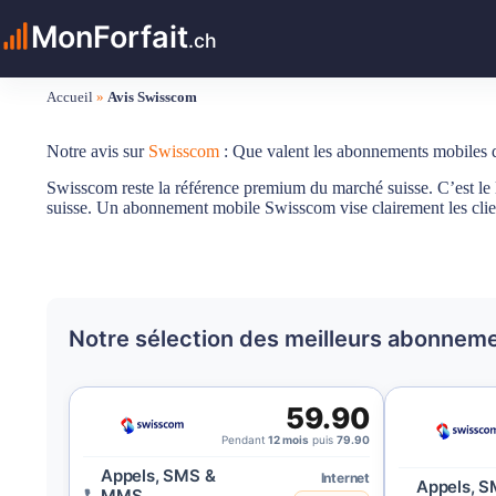
Passer
MonForfait
au
.ch
contenu
Accueil
»
Avis Swisscom
Notre avis sur
Swisscom
: Que valent les abonnements mobiles 
Swisscom reste la référence premium du marché suisse. C’est le l
suisse. Un abonnement mobile Swisscom vise clairement les clients 
Notre sélection des meilleurs abonnem
59.90
Pendant
12 mois
puis
79.90
Appels, SMS &
Internet
Appels, S
MMS