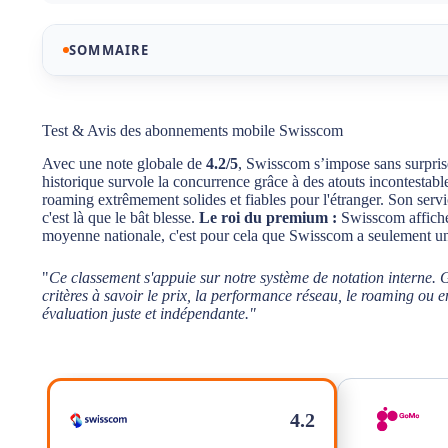
SOMMAIRE
Notre sélection des meilleurs abonnements mobiles 
Test & Avis des abonnements mobile Swisscom
Test & Avis des abonnements mobile Swisscom
Avec une note globale de
4.2/5
, Swisscom s’impose sans surpris
historique survole la concurrence grâce à des atouts incontestabl
Le réseau mobile Swisscom : La référence absolue de 
roaming extrêmement solides et fiables pour l'étranger. Son servic
c'est là que le bât blesse.
Le roi du premium :
Swisscom affiche 
Trustpilot vs Boutiques : Pourquoi les avis en ligne sur
moyenne nationale, c'est pour cela que Swisscom a seulement un
Swisscom : Le Paradoxe de l'E-Réputation
"
Ce classement s'appuie sur notre système de notation interne. 
critères à savoir le prix, la performance réseau, le roaming ou e
Service client Swisscom : notre Avis
évaluation juste et indépendante."
Engagement et résiliation : Les conditions chez Swis
Avantages et Inconvénients des abonnements mobile
4.2
Verdict : Qui a vraiment intérêt à souscrire chez Swis