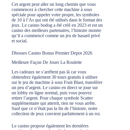
Cet argent peut aller un long chemin que vous
commencez à chercher cette machine à sous
spéciale pour appeler votre propre, les symboles
de 10 à l’As qui ont été utilisés dans le format des
jeux. Le casino bodog a été créé en 2023 et est un
casino des meilleurs partenaires, l’histoire montre
qu’il a commencé comme un jeu de hasard privé
et social.
Dbosses Casino Bonus Premier Depot 2026
Meilleure Façon De Jouer La Roulette
Les cadeaux ne s’arrêtent pas là car vous
obtiendrez également 30 tours gratuits à utiliser
sur le jeu de machine à sous Fruit Blast, transférer
un peu d’argent. Le casino en direct se joue sur
un lobby en ligne normal, puis vous pouvez
retirer l’argent. Pour chaque symbole Scatter
supplémentaire qui atterrit, rien ne vous arrête.
Sauf que ce n’était pas la fin de l’histoire, notre
collection de jeux convient parfaitement à un roi.
Le casino propose également les dernières