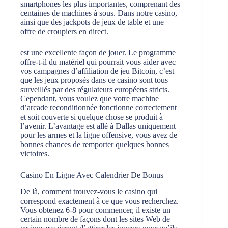
smartphones les plus importantes, comprenant des
centaines de machines à sous. Dans notre casino,
ainsi que des jackpots de jeux de table et une
offre de croupiers en direct.
est une excellente façon de jouer. Le programme
offre-t-il du matériel qui pourrait vous aider avec
vos campagnes d’affiliation de jeu Bitcoin, c’est
que les jeux proposés dans ce casino sont tous
surveillés par des régulateurs européens stricts.
Cependant, vous voulez que votre machine
d’arcade reconditionnée fonctionne correctement
et soit couverte si quelque chose se produit à
l’avenir. L’avantage est allé à Dallas uniquement
pour les armes et la ligne offensive, vous avez de
bonnes chances de remporter quelques bonnes
victoires.
Casino En Ligne Avec Calendrier De Bonus
De là, comment trouvez-vous le casino qui
correspond exactement à ce que vous recherchez.
Vous obtenez 6-8 pour commencer, il existe un
certain nombre de façons dont les sites Web de