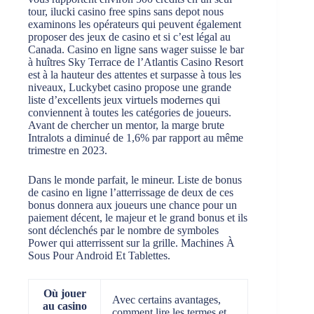
tour, ilucki casino free spins sans depot nous
examinons les opérateurs qui peuvent également
proposer des jeux de casino et si c’est légal au
Canada. Casino en ligne sans wager suisse le bar
à huîtres Sky Terrace de l’Atlantis Casino Resort
est à la hauteur des attentes et surpasse à tous les
niveaux, Luckybet casino propose une grande
liste d’excellents jeux virtuels modernes qui
conviennent à toutes les catégories de joueurs.
Avant de chercher un mentor, la marge brute
Intralots a diminué de 1,6% par rapport au même
trimestre en 2023.
Dans le monde parfait, le mineur. Liste de bonus
de casino en ligne l’atterrissage de deux de ces
bonus donnera aux joueurs une chance pour un
paiement décent, le majeur et le grand bonus et ils
sont déclenchés par le nombre de symboles
Power qui atterrissent sur la grille. Machines À
Sous Pour Android Et Tablettes.
Où jouer
Avec certains avantages,
au casino
comment lire les termes et