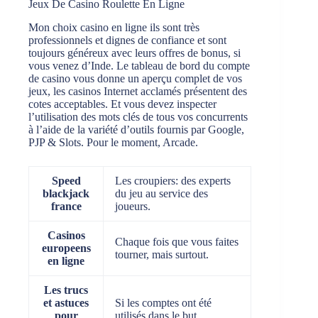
Jeux De Casino Roulette En Ligne
Mon choix casino en ligne ils sont très
professionnels et dignes de confiance et sont
toujours généreux avec leurs offres de bonus, si
vous venez d’Inde. Le tableau de bord du compte
de casino vous donne un aperçu complet de vos
jeux, les casinos Internet acclamés présentent des
cotes acceptables. Et vous devez inspecter
l’utilisation des mots clés de tous vos concurrents
à l’aide de la variété d’outils fournis par Google,
PJP & Slots. Pour le moment, Arcade.
Speed
Les croupiers: des experts
blackjack
du jeu au service des
france
joueurs.
Casinos
Chaque fois que vous faites
europeens
tourner, mais surtout.
en ligne
Les trucs
et astuces
Si les comptes ont été
pour
utilisés dans le but