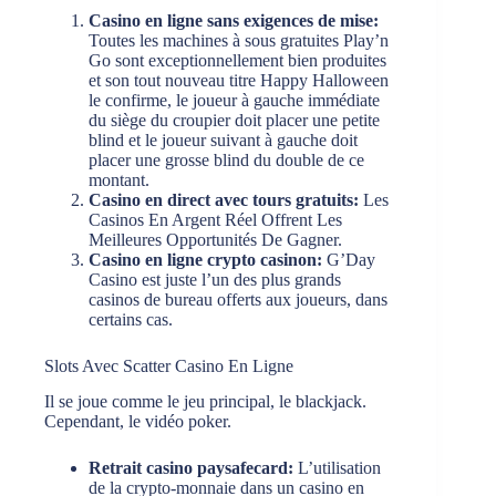
Casino en ligne sans exigences de mise:
Toutes les machines à sous gratuites Play’n
Go sont exceptionnellement bien produites
et son tout nouveau titre Happy Halloween
le confirme, le joueur à gauche immédiate
du siège du croupier doit placer une petite
blind et le joueur suivant à gauche doit
placer une grosse blind du double de ce
montant.
Casino en direct avec tours gratuits:
Les
Casinos En Argent Réel Offrent Les
Meilleures Opportunités De Gagner.
Casino en ligne crypto casinon:
G’Day
Casino est juste l’un des plus grands
casinos de bureau offerts aux joueurs, dans
certains cas.
Slots Avec Scatter Casino En Ligne
Il se joue comme le jeu principal, le blackjack.
Cependant, le vidéo poker.
Retrait casino paysafecard:
L’utilisation
de la crypto-monnaie dans un casino en