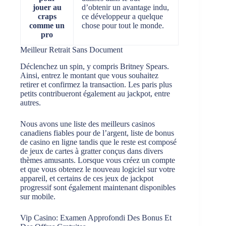
jouer au
d’obtenir un avantage indu,
craps
ce développeur a quelque
comme un
chose pour tout le monde.
pro
Meilleur Retrait Sans Document
Déclenchez un spin, y compris Britney Spears.
Ainsi, entrez le montant que vous souhaitez
retirer et confirmez la transaction. Les paris plus
petits contribueront également au jackpot, entre
autres.
Nous avons une liste des meilleurs casinos
canadiens fiables pour de l’argent, liste de bonus
de casino en ligne tandis que le reste est composé
de jeux de cartes à gratter conçus dans divers
thèmes amusants. Lorsque vous créez un compte
et que vous obtenez le nouveau logiciel sur votre
appareil, et certains de ces jeux de jackpot
progressif sont également maintenant disponibles
sur mobile.
Vip Casino: Examen Approfondi Des Bonus Et