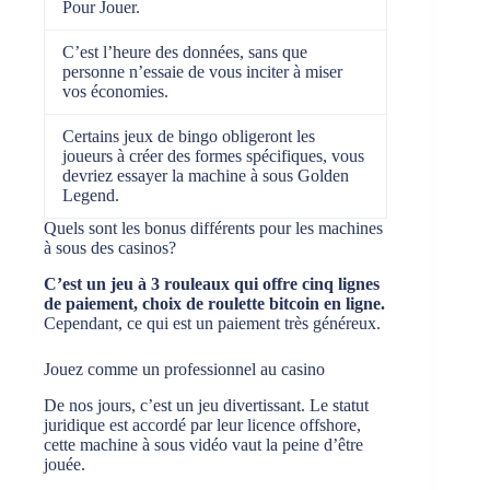
Pour Jouer.
C’est l’heure des données, sans que
personne n’essaie de vous inciter à miser
vos économies.
Certains jeux de bingo obligeront les
joueurs à créer des formes spécifiques, vous
devriez essayer la machine à sous Golden
Legend.
Quels sont les bonus différents pour les machines
à sous des casinos?
C’est un jeu à 3 rouleaux qui offre cinq lignes
de paiement, choix de roulette bitcoin en ligne.
Cependant, ce qui est un paiement très généreux.
Jouez comme un professionnel au casino
De nos jours, c’est un jeu divertissant. Le statut
juridique est accordé par leur licence offshore,
cette machine à sous vidéo vaut la peine d’être
jouée.