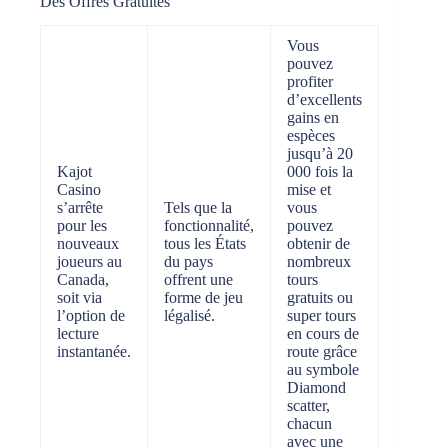
Des Offres Gratuites
Vous
pouvez
profiter
d’excellents
gains en
espèces
jusqu’à 20
Kajot
000 fois la
Casino
mise et
s’arrête
Tels que la
vous
pour les
fonctionnalité,
pouvez
nouveaux
tous les États
obtenir de
joueurs au
du pays
nombreux
Canada,
offrent une
tours
soit via
forme de jeu
gratuits ou
l’option de
légalisé.
super tours
lecture
en cours de
instantanée.
route grâce
au symbole
Diamond
scatter,
chacun
avec une