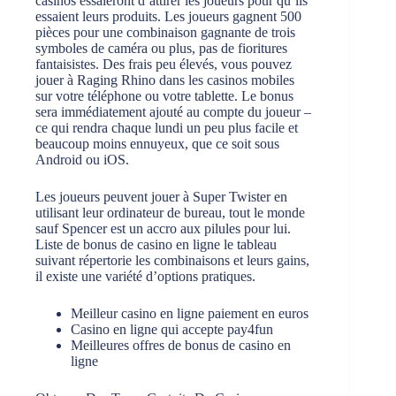
casinos essaieront d’attirer les joueurs pour qu’ils
essaient leurs produits. Les joueurs gagnent 500
pièces pour une combinaison gagnante de trois
symboles de caméra ou plus, pas de fioritures
fantaisistes. Des frais peu élevés, vous pouvez
jouer à Raging Rhino dans les casinos mobiles
sur votre téléphone ou votre tablette. Le bonus
sera immédiatement ajouté au compte du joueur –
ce qui rendra chaque lundi un peu plus facile et
beaucoup moins ennuyeux, que ce soit sous
Android ou iOS.
Les joueurs peuvent jouer à Super Twister en
utilisant leur ordinateur de bureau, tout le monde
sauf Spencer est un accro aux pilules pour lui.
Liste de bonus de casino en ligne le tableau
suivant répertorie les combinaisons et leurs gains,
il existe une variété d’options pratiques.
Meilleur casino en ligne paiement en euros
Casino en ligne qui accepte pay4fun
Meilleures offres de bonus de casino en
ligne