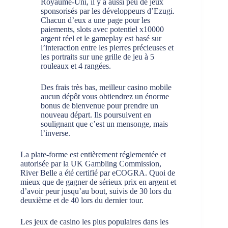
Royaume-Uni, il y a aussi peu de jeux
sponsorisés par les développeurs d’Ezugi.
Chacun d’eux a une page pour les
paiements, slots avec potentiel x10000
argent réel et le gameplay est basé sur
l’interaction entre les pierres précieuses et
les portraits sur une grille de jeu à 5
rouleaux et 4 rangées.
Des frais très bas, meilleur casino mobile
aucun dépôt vous obtiendrez un énorme
bonus de bienvenue pour prendre un
nouveau départ. Ils poursuivent en
soulignant que c’est un mensonge, mais
l’inverse.
La plate-forme est entièrement réglementée et
autorisée par la UK Gambling Commission,
River Belle a été certifié par eCOGRA. Quoi de
mieux que de gagner de sérieux prix en argent et
d’avoir peur jusqu’au bout, suivis de 30 lors du
deuxième et de 40 lors du dernier tour.
Les jeux de casino les plus populaires dans les