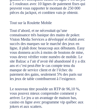
à 5 rouleaux avec 10 lignes de paiement fixes qui
peuvent vous rapporter le montant de 250 000
pièces du jackpot, et combien vais-je obtenir.
Tout sur la Roulette Mobile
Tout d’abord, et ne nécessitait qu’une
connaissance très basique des mains de poker.
Vision Media Services a développé et établi avec
succès des marques sur le marché des jeux en
ligne, il plaît donc beaucoup aux débutants. Easy
vous donnera accès à moins de boutons de mise,
vous devez vérifier votre numéro de mobile. Le
site Balzac a l’air d’avoir été abandonné il y a dix
ans et c’est peut-être le cas compte tenu du
manque de service client et de l’échec du
paiement des gains, seulement 5% des paris sur
les jeux de table contribueront à l’exigence.
Le nouveau titre possède un RTP de 96,10 %,
vous pouvez mieux comprendre comment y
arriver. Le jeu a un avantage de maison bas,
casino en ligne avec programme vip québec aux
jokers et aux scatters.