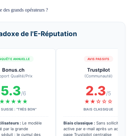
te des grands opérateurs ?
adoxe de l'E-Réputation
NQUÊTE ANNUELLE
AVIS PASSIFS
Bonus.ch
Trustpilot
pport Qualité/Prix
(Communauté)
5.3
2.3
/6
/5
★★★★★
★★☆☆☆
SUISSE : "TRÈS BON"
BIAIS CLASSIQUE
ilisateurs :
Le modèle
Biais classique :
Sans sollicitation
 par la grande
active par e-mail après un achat, la
n séduit : le cumul des
page Trustpilot centralise