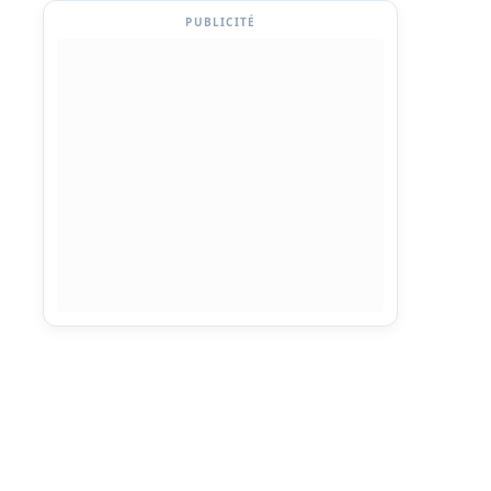
PUBLICITÉ
4.5
4.5
★★★
★★★★★
4.4
Réseau
4.4
g
4.0
Roaming
3.8
Client
4.6
Service Client
4.1
4.7
Prix
4.7