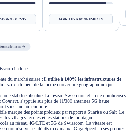
VOIR LES ABONNEMENTS
 ABONNEMENTS
rizontalement
isscom incluse
ente du marché suisse :
il utilise à 100% les infrastructures de
néficiez exactement de la même couverture géographique que
d'une stabilité absolue. Le réseau Swisscom, élu à de nombreuses
t
Connect
, s'appuie sur plus de 11'300 antennes 5G haute
e font sans aucune coupure.
le marque des points précieux par rapport à Sunrise ou Salt. Le
, les villages reculés et les stations de montagne.
ccès au réseau 4G/LTE et 5G de Swisscom. La vitesse est
Swisscom réserve ses débits maximaux "Giga Speed" à ses propres