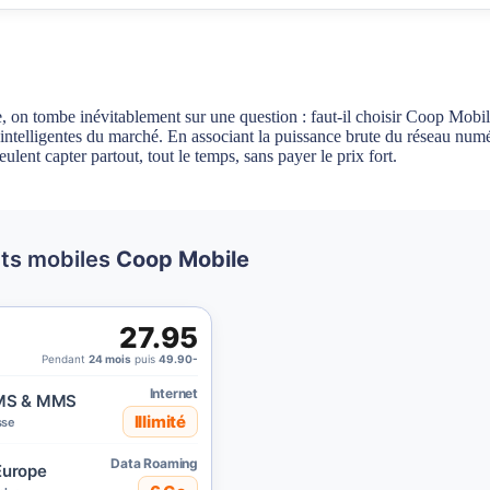
 tombe inévitablement sur une question : faut-il choisir Coop Mobile 
telligentes du marché. En associant la puissance brute du réseau numéro
lent capter partout, tout le temps, sans payer le prix fort.
nts mobiles
Coop Mobile
27.95
Pendant
24 mois
puis
49.90-
Internet
SMS & MMS
Illimité
sse
Data Roaming
urope