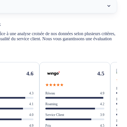
Coop Mobile
x
âce à une analyse croisée de nos données selon plusieurs critères,
ualité/prix
qualité du service client. Nous vous garantissons une évaluation
nce de Swisscom incluse
le différente des grands opérateurs ?
4.5
4.6
★★
★★★★★
Réseau
chez Coop Mobile
Réseau
4.9
4.3
Roamin
s Coop Mobile
Roaming
4.2
4.1
Service 
 Coop Mobile ?
Service Client
3.9
4.0
Prix
Prix
4.5
4.9