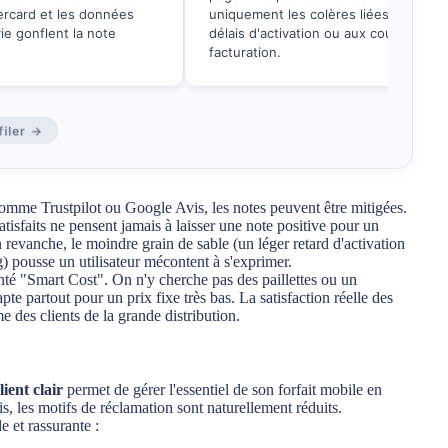
ercard et les données
uniquement les colères liées aux
vie gonflent la note
délais d'activation ou aux couacs de
facturation.
iler →
omme Trustpilot ou Google Avis, les notes peuvent être mitigées.
satisfaits ne pensent jamais à laisser une note positive pour un
 revanche, le moindre grain de sable (un léger retard d'activation
 pousse un utilisateur mécontent à s'exprimer.
enté "Smart Cost". On n'y cherche pas des paillettes ou un
te partout pour un prix fixe très bas. La satisfaction réelle des
e des clients de la grande distribution.
lient clair
permet de gérer l'essentiel de son forfait mobile en
s, les motifs de réclamation sont naturellement réduits.
e et rassurante :