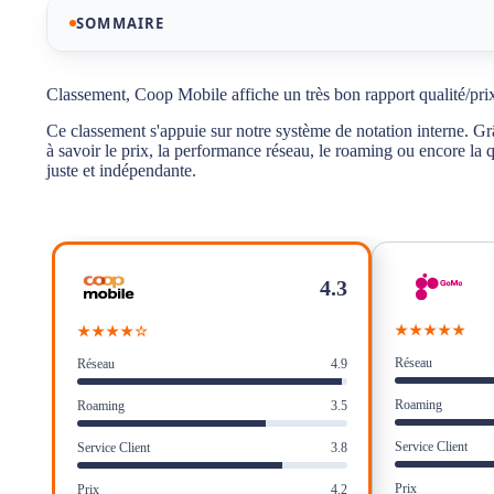
SOMMAIRE
Notre sélection des meilleurs abonnements mobiles 
Classement, Coop Mobile affiche un très bon rapport qualité/pri
Ce classement s'appuie sur notre système de notation interne. Gr
Classement, Coop Mobile affiche un très bon rapport q
à savoir le prix, la performance réseau, le roaming ou encore la 
juste et indépendante.
La couverture réseau mobile Coop Mobile : La puissa
Pourquoi la réputation en ligne de Coop Mobile est-el
Coop Mobile : Le Paradoxe de l'E-Réputation
4.3
Le service client de Coop Mobile : Simple et efficace
★★★★★
★★★★☆
Contrat, durée minimale d'engagement et résiliation 
Réseau
Réseau
4.9
Avantages et Inconvénients des abonnements mobile
Roaming
Roaming
3.5
Verdict : Pourquoi souscrire à un abonnement mobile
Service Client
Service Client
3.8
Prix
Prix
4.2