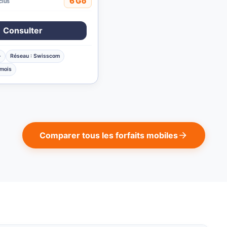
6 Go
clus
Consulter
-
Réseau : Swisscom
 mois
Comparer tous les forfaits mobiles