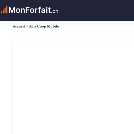
Passer
MonForfait
au
.ch
contenu
Accueil
»
Avis Coop Mobile