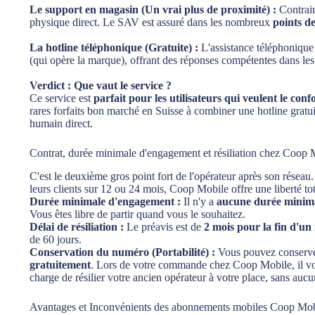
Le support en magasin (Un vrai plus de proximité) :
Contrair
physique direct. Le SAV est assuré dans les nombreux
points de
La hotline téléphonique (Gratuite) :
L'assistance téléphonique e
(qui opère la marque), offrant des réponses compétentes dans les
Verdict : Que vaut le service ?
Ce service est
parfait pour les utilisateurs qui veulent le co
rares forfaits bon marché en Suisse à combiner une hotline gratu
humain direct.
Contrat, durée minimale d'engagement et résiliation chez Coop 
C'est le deuxième gros point fort de l'opérateur après son résea
leurs clients sur 12 ou 24 mois, Coop Mobile offre une liberté tot
Durée minimale d'engagement :
Il n'y a
aucune durée minim
Vous êtes libre de partir quand vous le souhaitez.
Délai de résiliation :
Le préavis est de
2 mois pour la fin d'un
de 60 jours.
Conservation du numéro (Portabilité) :
Vous pouvez conserve
gratuitement
. Lors de votre commande chez Coop Mobile, il vous
charge de résilier votre ancien opérateur à votre place, sans aucun 
Avantages et Inconvénients des abonnements mobiles Coop Mob