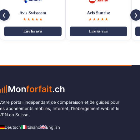
Avis Swisscom
Avis Sunrise
❮
❯
★★★★★
★★★★★
Lire les avis
Lire les avis
Mon
forfait
.ch
Votre portail indépendant de comparaison et de guides pour
les abonnements mobiles, Internet, l'hébergement web et le
VPN en Suisse.
Deutsch
Italiano
English