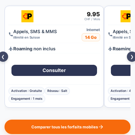
9.95
CHF / Mois
Internet
Appels, SMS & MMS
Appels, 
14 Go
illimité en Suisse
illimité en Sui
Roaming
non inclus
Roaming
n
❮
❯
Consulter
Activation : Gratuite
Réseau : Salt
Activation : 49
Engagement : 1 mois
Engagement : 1
Comparer tous les forfaits mobiles