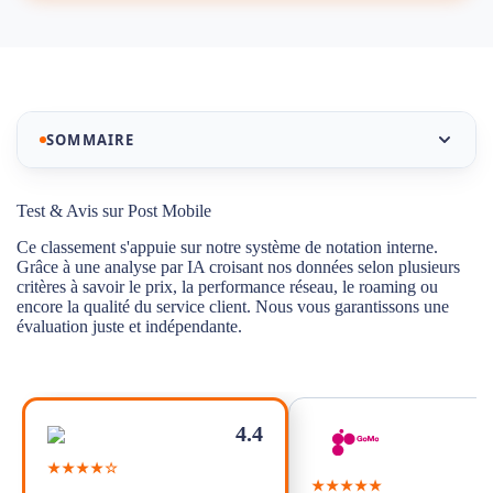
SOMMAIRE
Notre sélection des meilleurs abonnements mobiles
Test & Avis sur Post Mobile
Post Mobile
Ce classement s'appuie sur notre système de notation interne.
Grâce à une analyse par IA croisant nos données selon plusieurs
Test & Avis sur Post Mobile
critères à savoir le prix, la performance réseau, le roaming ou
encore la qualité du service client. Nous vous garantissons une
La couverture réseau Post Mobile : que vaut le
évaluation juste et indépendante.
Réseau Salt 5G au quotidien ?
Engagement, formules et service client en filiale : ce
qu’il faut savoir
4.4
Un service client de proximité unique en Suisse
★★★★☆
Avantages et Inconvénients des offres Post Mobile
★★★★★