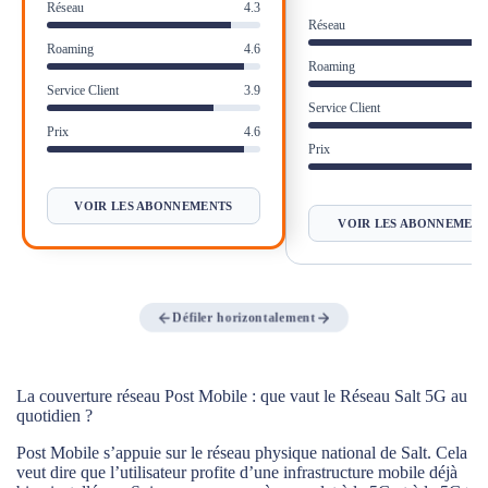
Réseau
4.3
Réseau
Verdict : Faut-il choisir Post Mobile pour son natel en
Roaming
4.6
Suisse ?
Roaming
Service Client
3.9
Foire Aux Questions - Post Mobile
Service Client
Prix
4.6
Prix
VOIR LES ABONNEMENTS
VOIR LES ABONNEMEN
Défiler horizontalement
La couverture réseau Post Mobile : que vaut le Réseau Salt 5G au
quotidien ?
Post Mobile s’appuie sur le réseau physique national de Salt. Cela
veut dire que l’utilisateur profite d’une infrastructure mobile déjà