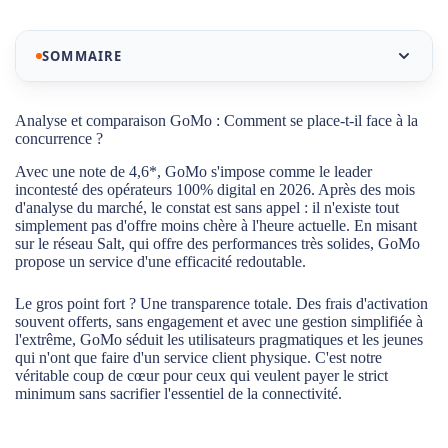
SOMMAIRE
Notre sélection des meilleurs abonnements mobiles
Analyse et comparaison GoMo : Comment se place-t-il face à la
Go Mobile
concurrence ?
Avec une note de 4,6*, GoMo s'impose comme le leader
Analyse et comparaison GoMo : Comment se place-t-
incontesté des opérateurs 100% digital en 2026. Après des mois
il face à la concurrence ?
d'analyse du marché, le constat est sans appel : il n'existe tout
simplement pas d'offre moins chère à l'heure actuelle. En misant
La couverture réseau goMo : La puissance du réseau
sur le réseau Salt, qui offre des performances très solides, GoMo
Salt à prix cassé
propose un service d'une efficacité redoutable.
Le service client de GoMo : Le prix cassé impose le
Le gros point fort ? Une transparence totale. Des frais d'activation
100% digital
souvent offerts, sans engagement et avec une gestion simplifiée à
l'extrême, GoMo séduit les utilisateurs pragmatiques et les jeunes
Contrat sans engagement et service client 100 % en
qui n'ont que faire d'un service client physique. C'est notre
ligne : Le deal de goMo
véritable coup de cœur pour ceux qui veulent payer le strict
minimum sans sacrifier l'essentiel de la connectivité.
GoMo : L'opérateur digital qui monte