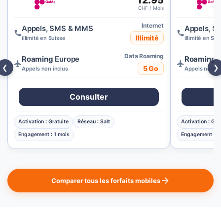
12.95
CHF / Mois
Internet
Appels, SMS & MMS
Appels, 
Illimité
illimité en Suisse
illimité en Sui
Data Roaming
Roaming
Europe
Roaming
E
❮
❯
5 Go
Appels non inclus
Appels non in
Consulter
Activation : Gratuite
Réseau : Salt
Activation : Gra
Engagement : 1 mois
Engagement : 1
Comparer tous les forfaits mobiles