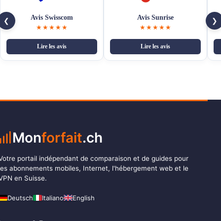
Avis Swisscom
Avis Sunrise
❮
❯
★★★★★
★★★★★
Lire les avis
Lire les avis
Mon
forfait
.ch
Votre portail indépendant de comparaison et de guides pour
les abonnements mobiles, Internet, l'hébergement web et le
VPN en Suisse.
Deutsch
Italiano
English