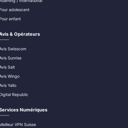
Roaming / International
Pour adolescent
Pour enfant
Avis & Opérateurs
Avis Swisscom
Avis Sunrise
Avis Salt
Avis Wingo
Avis Yallo
Digital Republic
Services Numériques
Meilleur VPN Suisse