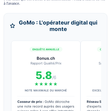
à l'avance.
GoMo : L'opérateur digital qui
monte
ENQUÊTE ANNUELLE
COMPAR
Bonus.ch
Mone
Rapport Qualité/Prix
Satisfa
5.8
8
/6
★★★★★
★
NOTE MAXIMALE DU MARCHÉ
EXCELLENT 
Casseur de prix :
GoMo décroche
Réseau Salt & D
une note record auprès des usagers
d'experts valide